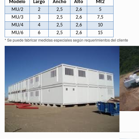
Modelo
Largo
Ancho
Alto
Mt2
MU/2
2
2,5
2,6
5
MU/3
3
2,5
2,6
7,5
MU/4
4
2,5
2,6
10
MU/6
6
2,5
2,6
15
* Se puede fabricar medidas especiales según requerimientos del cliente