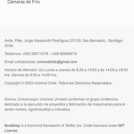
Cámaras de Frío
Avda. Pdte. Jorge Alessandri Rodriguez 20130, San Bernardo, Santiago
Chile
Teléfonos: +562 28571678 / +569 85966674
Email cotizaciones:
unimodchile@gmail.com
Horario de Atención: De Lunes a Jueves de 8:30 a 13:00 y de 14:00 a 18:00
hrs. Viernes de 8:30 a 14:00 hrs.
Copyright © 2023 Unimod Chile. Todos los Derechos Reservados.
Somca, Uniconveyor, Unimod, Unirack conforman el grupo Unitécnica
dedicado a la ejecución de proyectos y fabricación de maquinarias para el
sector minero, agroindustrial e industrial.
Bootstrap
is a front-end framework of Twitter, Inc. Code licensed under
MIT
License.