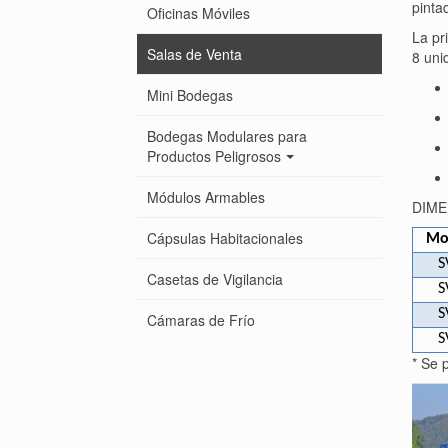
pinta
Oficinas Móviles
La pr
Salas de Venta
8 uni
Mini Bodegas
Bodegas Modulares para
Productos Peligrosos
Módulos Armables
DIME
Cápsulas Habitacionales
Mo
S
Casetas de Vigilancia
S
S
Cámaras de Frío
S
* Se 