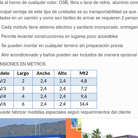
da al horno de cualquier color, OSB, fibra o lana de vidrio, aluminio co
incipal ventaja de este tipo de unidades es su transportabilidad ya qu
dades en un camión y como son fáciles de armar se requieren 2 perso
Cada módulo tiene sistema eléctrico y sanitario incorporado, entregan
Permite levantar construcciones en lugares poco accesibles
Se pueden montar en cualquier terreno sin preparación previa
Aire acondicionado y baños pueden ser incluidos de manera opcional
NSIONES EN METROS
delo
Largo
Ancho
Alto
Mt2
V/2
2
2,4
2,4
4,8
V/3
3
2,4
2,4
7,2
V/4
4
2,4
2,4
9,6
V/6
6
2,4
2,4
14,4
puede fabricar medidas especiales según requerimientos del cliente