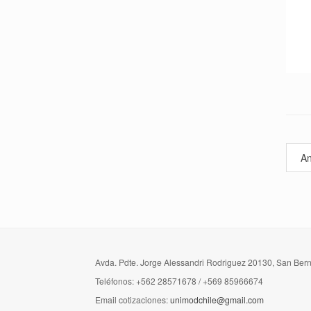
An
Avda. Pdte. Jorge Alessandri Rodriguez 20130, San Ber
Teléfonos: +562 28571678 / +569 85966674
Email cotizaciones:
unimodchile@gmail.com