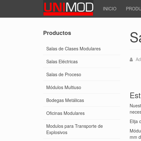
INICIO
PROD
S
Productos
Salas de Clases Modulares
Ad
Salas Eléctricas
Salas de Proceso
Módulos Multiuso
Est
Bodegas Metálicas
Nuest
neces
Oficinas Modulares
Elija
Modulos para Transporte de
Módul
Explosivos
mm de