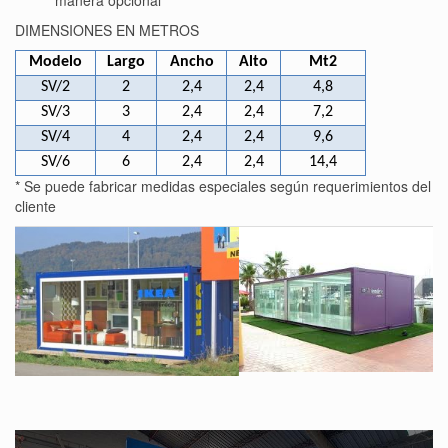
manera opcional
DIMENSIONES EN METROS
Modelo
Largo
Ancho
Alto
Mt2
SV/2
2
2,4
2,4
4,8
SV/3
3
2,4
2,4
7,2
SV/4
4
2,4
2,4
9,6
SV/6
6
2,4
2,4
14,4
* Se puede fabricar medidas especiales según requerimientos del
cliente