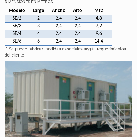
DIMENSIONES EN METROS
Modelo
Largo
Ancho
Alto
Mt2
SE/2
2
2,4
2,4
4,8
SE/3
3
2,4
2,4
7,2
SE/4
4
2,4
2,4
9,6
SE/6
6
2,4
2,4
14,4
* Se puede fabricar medidas especiales según requerimientos
del cliente